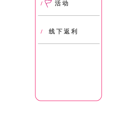
/
活动
/
线下返利