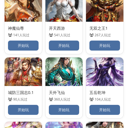
神魔仙尊
开天西游
无双之王1
141人玩过
541人玩过
267人玩过
开始玩
开始玩
开始玩
城防三国志0.1
天外飞仙
五岳乾坤
90人玩过
360人玩过
104人玩过
开始玩
开始玩
开始玩