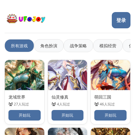
登录
所有游戏
角色扮演
战争策略
模拟经营
休
龙域世界
仙灵修真
萌回三国
27人玩过
4人玩过
46人玩过
开始玩
开始玩
开始玩