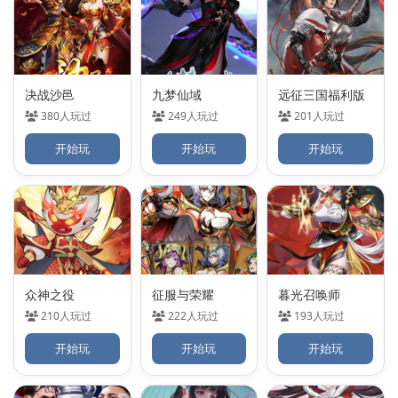
决战沙邑
九梦仙域
远征三国福利版
380人玩过
249人玩过
201人玩过
开始玩
开始玩
开始玩
众神之役
征服与荣耀
暮光召唤师
210人玩过
222人玩过
193人玩过
开始玩
开始玩
开始玩