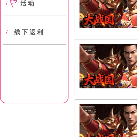
/
活动
/
线下返利