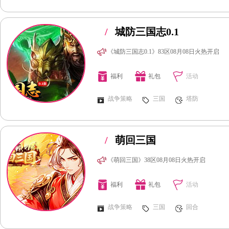
/
城防三国志0.1
《城防三国志0.1》83区08月08日火热开启
福利
礼包
活动
战争策略
三国
塔防
/
萌回三国
《萌回三国》38区08月08日火热开启
福利
礼包
活动
战争策略
三国
回合