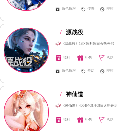
角色扮演
传奇
即时
/
源战役
《源战役》13区08月08日火热开启
福利
礼包
活动
角色扮演
奇幻
即时
/
神仙道
《神仙道》4004区08月08日火热开启
福利
礼包
活动