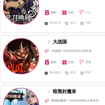
福利
礼包
活动
角色扮演
奇幻
卡牌
/
大战国
《大战国》97区08月06日火热开启
福利
礼包
活动
角色扮演
传奇
即时
/
暗黑封魔录
《暗黑封魔录》241区08月08日火热开启