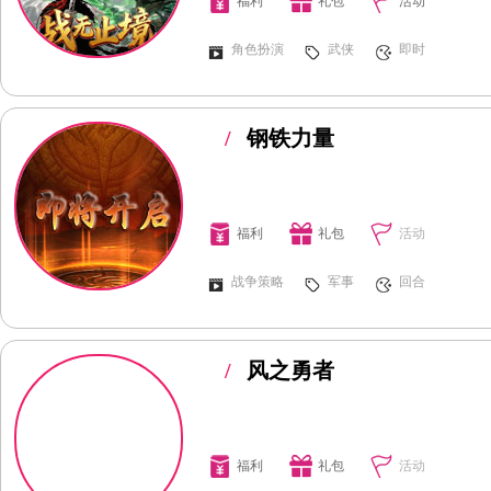
福利
礼包
活动
角色扮演
武侠
即时
/
钢铁力量
福利
礼包
活动
战争策略
军事
回合
/
风之勇者
福利
礼包
活动