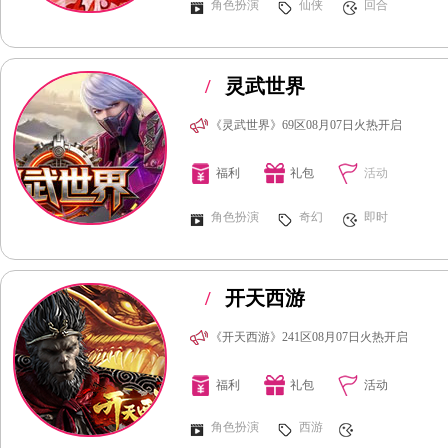
角色扮演
仙侠
回合
/
灵武世界
《灵武世界》69区08月07日火热开启
福利
礼包
活动
角色扮演
奇幻
即时
/
开天西游
《开天西游》241区08月07日火热开启
福利
礼包
活动
角色扮演
西游