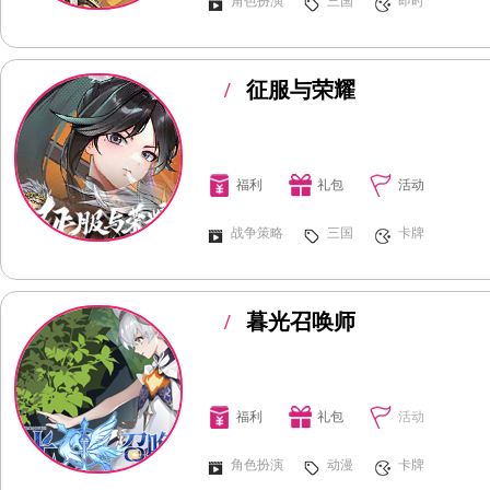
角色扮演
三国
即时
/
征服与荣耀
福利
礼包
活动
战争策略
三国
卡牌
/
暮光召唤师
福利
礼包
活动
角色扮演
动漫
卡牌