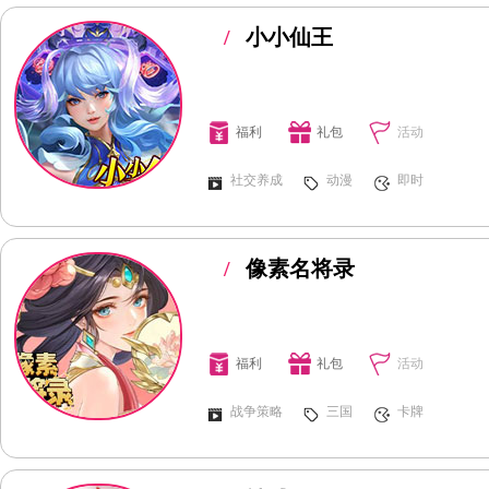
/
小小仙王
福利
礼包
活动
社交养成
动漫
即时
/
像素名将录
福利
礼包
活动
战争策略
三国
卡牌