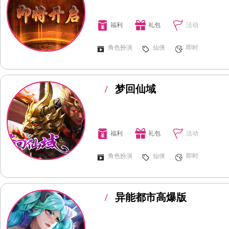
福利
礼包
活动
角色扮演
仙侠
即时
/
梦回仙域
福利
礼包
活动
角色扮演
仙侠
即时
/
异能都市高爆版