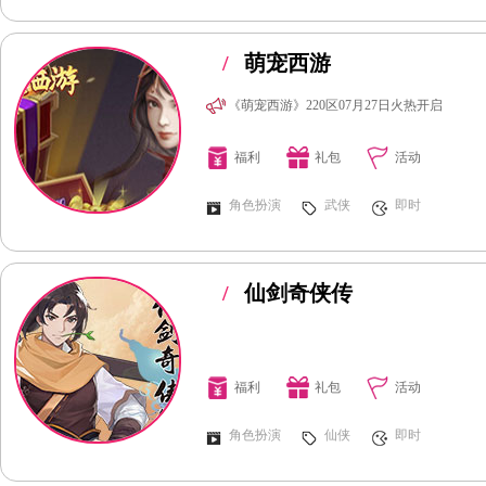
/
萌宠西游
《萌宠西游》220区07月27日火热开启
福利
礼包
活动
角色扮演
武侠
即时
/
仙剑奇侠传
福利
礼包
活动
角色扮演
仙侠
即时