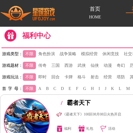
首页
HOME
福利中心
游戏类型：
不限
角色扮演
战争策略
模拟经营
休闲竞技
社交
游戏题材：
不限
传奇
三国
西游
武侠
仙侠
动漫
奇幻
游戏玩法：
不限
即时
回合
卡牌
格斗
射击
经营
塔防
首 字 母：
不限
A
B
C
D
E
F
G
H
I
J
K
L
M
/
霸者天下
《霸者天下》100区08月08日火热开启
福利
礼包
活动