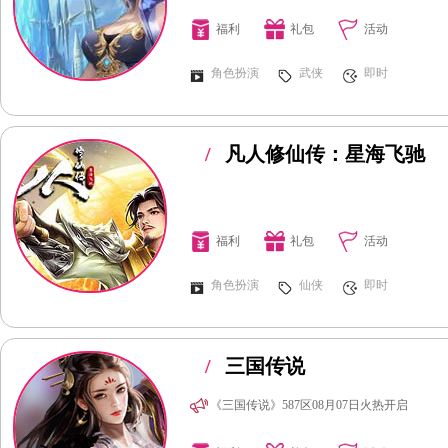
福利
礼包
活动
角色扮演
武侠
即时
/
凡人修仙传：星海飞驰
福利
礼包
活动
角色扮演
仙侠
即时
/
三国传说
《三国传说》587区08月07日火热开启