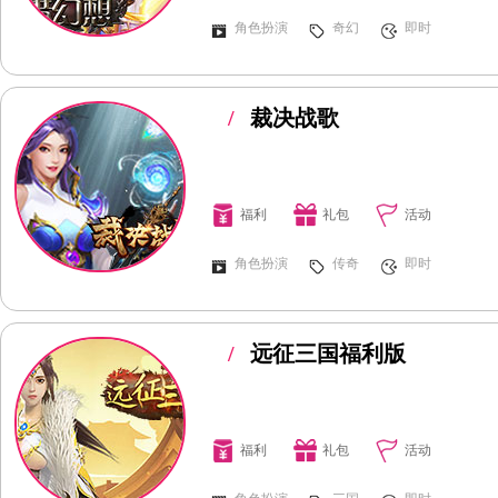
角色扮演
奇幻
即时
/
裁决战歌
福利
礼包
活动
角色扮演
传奇
即时
/
远征三国福利版
福利
礼包
活动