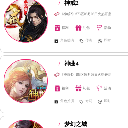
/
神戒2
《神戒2》673区08月08日火热开启
福利
礼包
活动
角色扮演
传奇
即时
/
神曲4
《神曲4》183区08月03日火热开启
福利
礼包
活动
角色扮演
奇幻
即时
/
梦幻之城