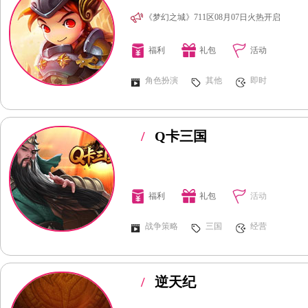
《梦幻之城》711区08月07日火热开启
福利
礼包
活动
角色扮演
其他
即时
/
Q卡三国
福利
礼包
活动
战争策略
三国
经营
/
逆天纪