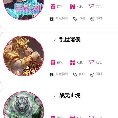
福利
礼包
活动
角色扮演
动漫
即时
/
乱世诸侯
福利
礼包
活动
角色扮演
传奇
即时
/
战无止境