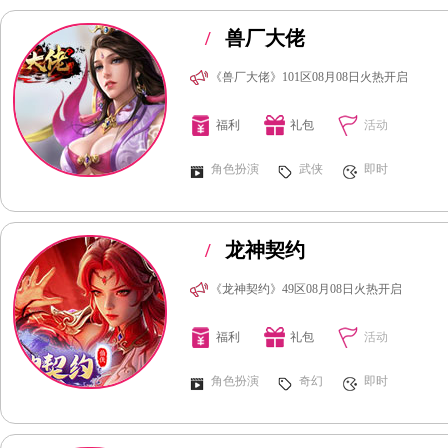
/
兽厂大佬
《兽厂大佬》101区08月08日火热开启
福利
礼包
活动
角色扮演
武侠
即时
/
龙神契约
《龙神契约》49区08月08日火热开启
福利
礼包
活动
角色扮演
奇幻
即时