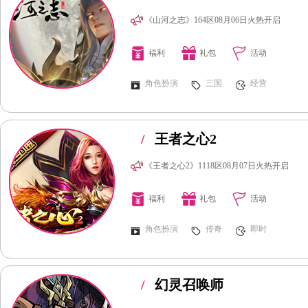
《山河之志》164区08月06日火热开启
福利
礼包
活动
角色扮演
三国
经营
/
王者之心2
《王者之心2》1118区08月07日火热开启
福利
礼包
活动
角色扮演
传奇
即时
/
幻灵召唤师