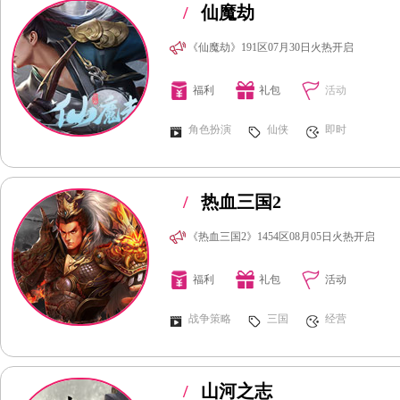
/
仙魔劫
《仙魔劫》191区07月30日火热开启
福利
礼包
活动
角色扮演
仙侠
即时
/
热血三国2
《热血三国2》1454区08月05日火热开启
福利
礼包
活动
战争策略
三国
经营
/
山河之志