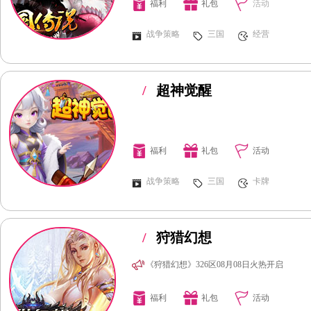
福利
礼包
活动
战争策略
三国
经营
/
超神觉醒
福利
礼包
活动
战争策略
三国
卡牌
/
狩猎幻想
《狩猎幻想》326区08月08日火热开启
福利
礼包
活动