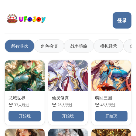
登录
所有游戏
角色扮演
战争策略
模拟经营
休
龙域世界
仙灵修真
萌回三国
33人玩过
26人玩过
46人玩过
开始玩
开始玩
开始玩