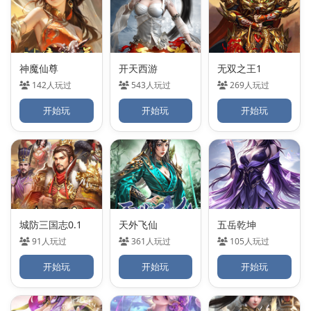
神魔仙尊
开天西游
无双之王1
142人玩过
543人玩过
269人玩过
开始玩
开始玩
开始玩
城防三国志0.1
天外飞仙
五岳乾坤
91人玩过
361人玩过
105人玩过
开始玩
开始玩
开始玩