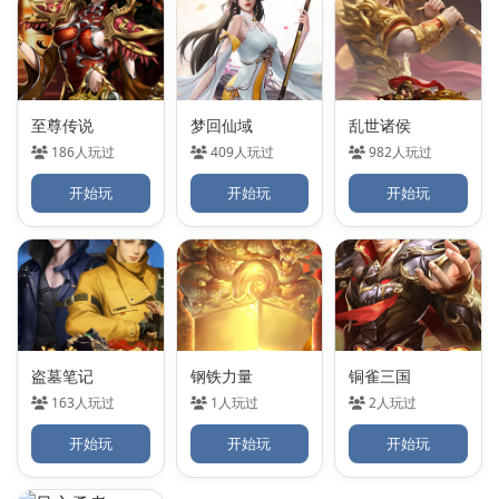
至尊传说
梦回仙域
乱世诸侯
186人玩过
409人玩过
982人玩过
开始玩
开始玩
开始玩
盗墓笔记
钢铁力量
铜雀三国
163人玩过
1人玩过
2人玩过
开始玩
开始玩
开始玩