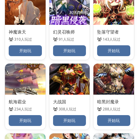
神魔诛天
幻灵召唤师
坠落守望者
310人玩过
91人玩过
143人玩过
开始玩
开始玩
开始玩
航海霸业
大战国
暗黑封魔录
234人玩过
308人玩过
288人玩过
开始玩
开始玩
开始玩