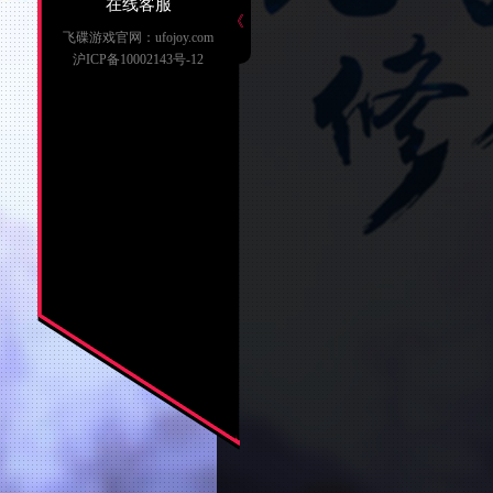
在线客服
《
飞碟游戏官网：ufojoy.com
沪ICP备10002143号-12