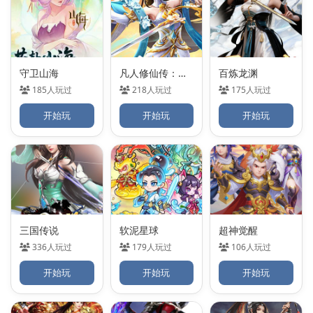
守卫山海
凡人修仙传：星海飞驰
百炼龙渊
185人玩过
218人玩过
175人玩过
开始玩
开始玩
开始玩
三国传说
软泥星球
超神觉醒
336人玩过
179人玩过
106人玩过
开始玩
开始玩
开始玩