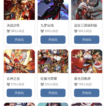
决战沙邑
九梦仙域
远征三国福利版
383人玩过
250人玩过
202人玩过
开始玩
开始玩
开始玩
众神之役
征服与荣耀
暮光召唤师
210人玩过
222人玩过
193人玩过
开始玩
开始玩
开始玩