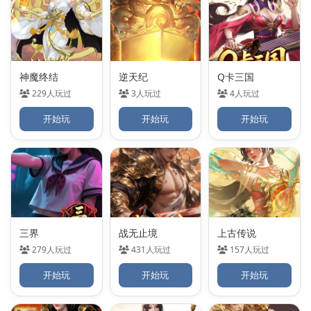
神魔终结
逆天纪
Q卡三国
229人玩过
3人玩过
4人玩过
开始玩
开始玩
开始玩
三界
战无止境
上古传说
279人玩过
431人玩过
157人玩过
开始玩
开始玩
开始玩