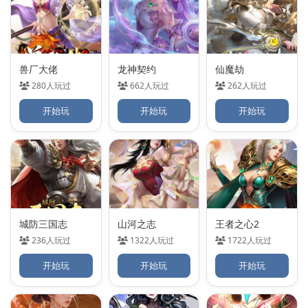
兽厂大佬
龙神契约
仙魔劫
280人玩过
662人玩过
262人玩过
开始玩
开始玩
开始玩
城防三国志
山河之志
王者之心2
236人玩过
1322人玩过
1722人玩过
开始玩
开始玩
开始玩