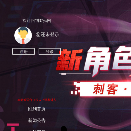
Powered by
ufojoy.com
Copyright © 2009 - 2017
欢迎回到37yx网
您还未登录
注册
登录
本游戏适合18岁以上玩家进入
回到首页
新闻公告