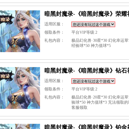
暗黑封魔录-《暗黑封魔录》荣耀
适用区服：
领取条件：
平台VIP等级:2
礼包内容：
极品幻化兽·30星*30 幻化幸运草
经验球*50 神力值球*5
暗黑封魔录-《暗黑封魔录》钻石
适用区服：
领取条件：
平台VIP等级:2
礼包内容：
极品幻化兽·20星*30 幻化幸运草
验球*50 神力值球*3 无法领
客服领取
暗黑封魔录-《暗黑封魔录》铂金