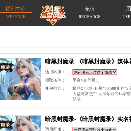
福利中心
充值
WELFARE
RECHARGE
USE
暗黑封魔录-《暗黑封魔录》媒体
适用区服：
领取条件：
平台VIP等级:1
礼包内容：
极品幻化兽·10星*10 588礼券*2
大型财富包*1 无法领取的玩家
领取
暗黑封魔录-《暗黑封魔录》实名
适用区服：