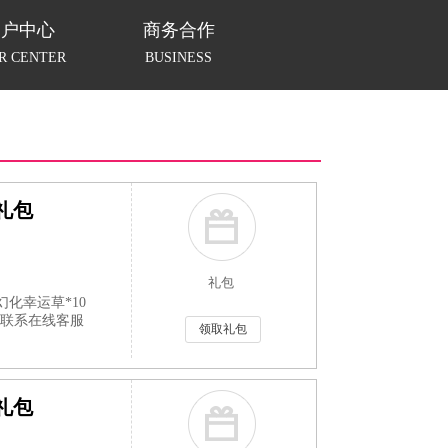
用户中心
商务合作
R CENTER
BUSINESS
礼包
礼包
 幻化幸运草*10
请联系在线客服
领取礼包
礼包