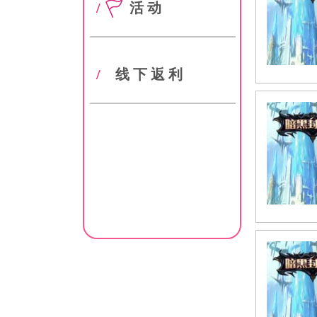
/
活动
/
线下返利