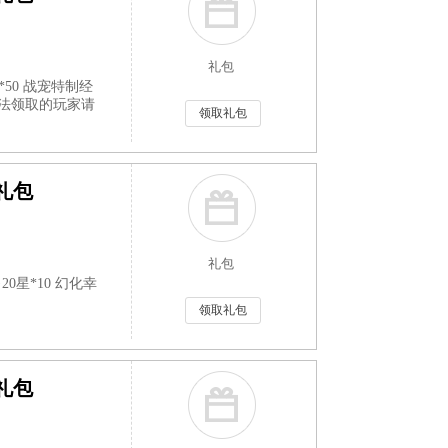
礼包
*50 战宠特制经
 无法领取的玩家请
领取礼包
礼包
礼包
*10 幻化幸
领取礼包
礼包