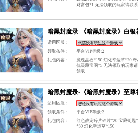
财富包*1 无法领取的玩家请联
暗黑封魔录-《暗黑封魔录》白银
适用区服：
领取条件：
平台VIP等级:2
礼包内容：
魔魂晶石*150 幻化幸运草*20 奇异果*15 封印的
低级藏宝图*5 无法领取的玩家
领取
暗黑封魔录-《暗黑封魔录》至尊
适用区服：
领取条件：
平台VIP等级:2
礼包内容：
红色战宠碎片碎片*20 宝藏钥匙*2
*30 幻化幸运草*150