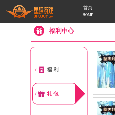
首页
HOME
福利中心
/
福利
/
礼包