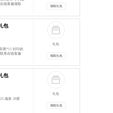
系在线客服领取
领取礼包
礼包
礼包
请联系在线客服
领取礼包
礼包
礼包
5 魂兽·20星
领取礼包