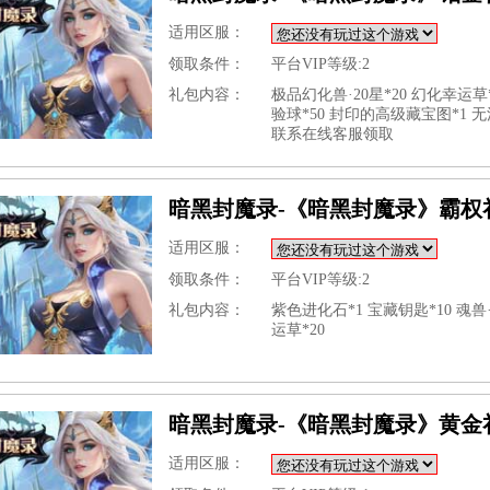
适用区服：
领取条件：
平台VIP等级:2
礼包内容：
极品幻化兽·20星*20 幻化幸运草
验球*50 封印的高级藏宝图*1
联系在线客服领取
暗黑封魔录-《暗黑封魔录》霸权
适用区服：
领取条件：
平台VIP等级:2
礼包内容：
紫色进化石*1 宝藏钥匙*10 魂兽·20星
运草*20
暗黑封魔录-《暗黑封魔录》黄金
适用区服：