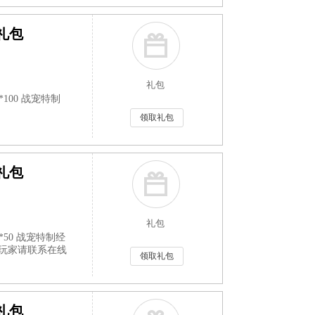
礼包
礼包
*100 战宠特制
领取礼包
礼包
礼包
*50 战宠特制经
取的玩家请联系在线
领取礼包
礼包