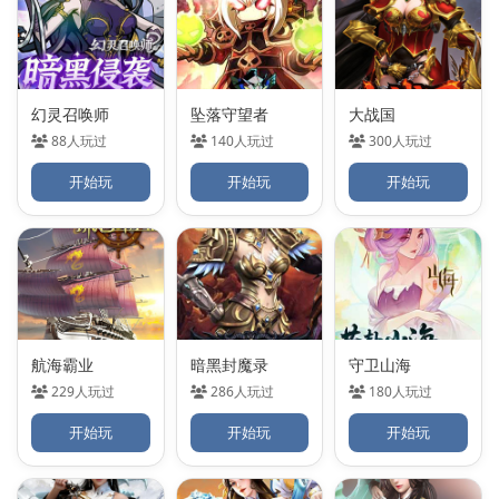
幻灵召唤师
坠落守望者
大战国
88人玩过
140人玩过
300人玩过
开始玩
开始玩
开始玩
航海霸业
暗黑封魔录
守卫山海
229人玩过
286人玩过
180人玩过
开始玩
开始玩
开始玩