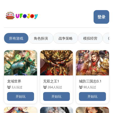
登录
所有游戏
角色扮演
战争策略
模拟经营
休
龙域世界
无双之王1
城防三国志0.1
3人玩过
264人玩过
90人玩过
开始玩
开始玩
开始玩