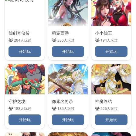
仙剑奇侠传
萌宠西游
小小仙王
284人玩过
335人玩过
194人玩过
开始玩
开始玩
开始玩
守护之境
像素名将录
神魔终结
188人玩过
185人玩过
226人玩过
开始玩
开始玩
开始玩