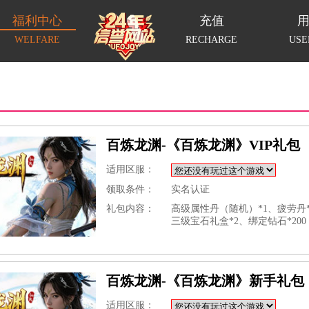
福利中心
充值
WELFARE
RECHARGE
USE
百炼龙渊-《百炼龙渊》VIP礼包
适用区服：
领取条件：
实名认证
礼包内容：
高级属性丹（随机）*1、疲劳丹*
三级宝石礼盒*2、绑定钻石*200
百炼龙渊-《百炼龙渊》新手礼包
适用区服：