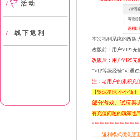
/
活动
/
线下返利
本次福利系统的改版大
改版前：用户VIP5充
改版后：用户VIP5充
"VIP等级经验"可通
注：老用户的累积充值
【
软泥星球 小小仙王
部分游戏、试玩
渠
有充值问题的玩家也可以
*******************
二、返利模式优化更