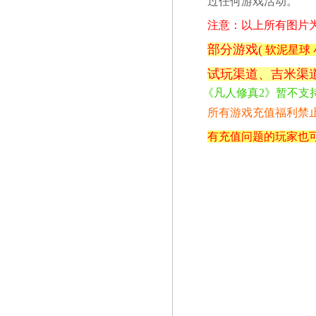
过任何游戏活动。
注意：以上所有图片
部分游戏(
软泥星球 
试玩
渠道、吉米
渠
《凡人修真2》暂不支
所有游戏充值福利禁
有充值问题的玩家也可