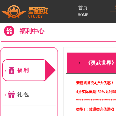
首页
HOME
福利中心
/
《灵武世界》
/
福利
新游戏首充4折大优惠！
4折实际就是150%返利哦
/
礼包
*********************
类型1：普通类充值游戏