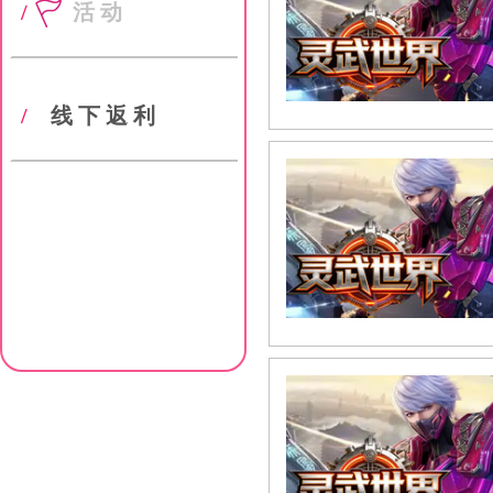
/
活动
/
线下返利