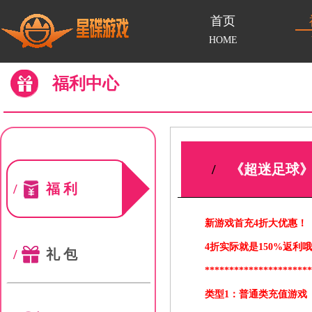
首页
HOME
福利中心
/
《超迷足球》
/
福利
新游戏首充4折大优惠！
4折实际就是150%返利哦
/
礼包
*********************
类型1：普通类充值游戏