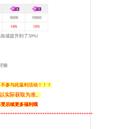
加成提升到了50%!
p经验
】不参与此返利活动！！！
体以实际获取为准。
受后续更多福利哦
********************************************************