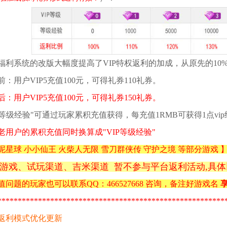
福利系统的改版大幅度提高了VIP特权返利的加成，从原先的10%
前：用户VIP5充值100元，可得礼券110礼券。
后：用户VIP5充值100元，可得礼券150礼券。
IP等级经验"可通过玩家累积充值获得，每充值1RMB可获得1点vi
老用户的累积充值同时换算成"VIP等级经验"
泥星球 小小仙王 火柴人无限 雪刀群侠传 守护之境
等部分游戏
游戏、试玩
渠道、吉米
渠道 暂不参与平台返利活动,具
值问题的玩家也可以联系QQ：466527668 咨询，备注好游戏名
享
********************************************************
返利模式优化更新