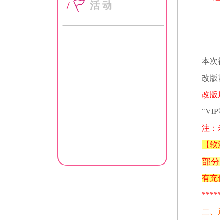
/
活动
本次
改版
改版
"V
注：
【
软
部分
有充
****
二、