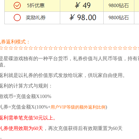
礼券返利模式：
☆
☆
☆
☆
☆
☆
☆
☆
☆
☆
☆
☆
☆
☆
☆
☆
☆
☆
☆
☆
☆
☆
☆
☆
☆
☆
☆
☆
是星碟游戏独有的一种平台货币，礼券价值与人民币等值，持有
值。
返利就是以礼券的价值形式发放给玩家，供玩家自由使用。
返利的计算方式与规则：
游戏币=充值金额X100%
礼券=充值金额X(100%+
)
用户VIP等级的额外返利比例
返利需单笔充值50元以上。
礼券使用效期为60天
，再次充值获得后有效期重置为60天
：