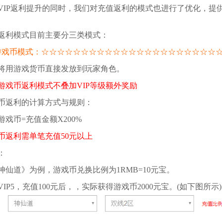
VIP返利提升的同时，我们对充值返利的模式也进行了优化，提
返利模式目前主要分三类模式：
游戏币模式：
☆
☆
☆
☆
☆
☆
☆
☆
☆
☆
☆
☆
☆
☆
☆
☆
☆
☆
☆
☆
☆
☆
将用游戏货币直接发放到玩家角色。
游戏币返利模式不叠加VIP等级额外奖励
币返利的计算方式与规则：
游戏币=充值金额X200%
币返利需单笔充值50元以上
：
神仙道》为例，游戏币兑换比例为1RMB=10元宝。
VIP5，充值100元后，，实际获得游戏币2000元宝。(如下图所示)