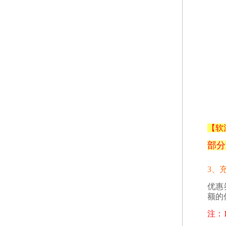
【
软
部分
3、
优惠
额的
注：