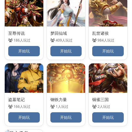
至尊传说
梦回仙域
乱世诸侯
186人玩过
409人玩过
984人玩过
开始玩
开始玩
开始玩
盗墓笔记
钢铁力量
铜雀三国
166人玩过
1人玩过
2人玩过
开始玩
开始玩
开始玩