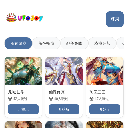
登录
所有游戏
角色扮演
战争策略
模拟经营
休
龙域世界
仙灵修真
萌回三国
42人玩过
40人玩过
47人玩过
开始玩
开始玩
开始玩