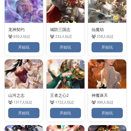
龙神契约
城防三国志
仙魔劫
650人玩过
232人玩过
258人玩过
开始玩
开始玩
开始玩
山河之志
王者之心2
神魔诛天
1317人玩过
1722人玩过
306人玩过
开始玩
开始玩
开始玩