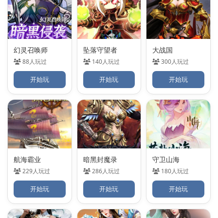
幻灵召唤师
坠落守望者
大战国
88人玩过
140人玩过
300人玩过
开始玩
开始玩
开始玩
航海霸业
暗黑封魔录
守卫山海
229人玩过
286人玩过
180人玩过
开始玩
开始玩
开始玩