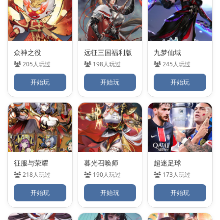
众神之役
远征三国福利版
九梦仙域
205人玩过
198人玩过
245人玩过
开始玩
开始玩
开始玩
征服与荣耀
暮光召唤师
超迷足球
218人玩过
190人玩过
173人玩过
开始玩
开始玩
开始玩