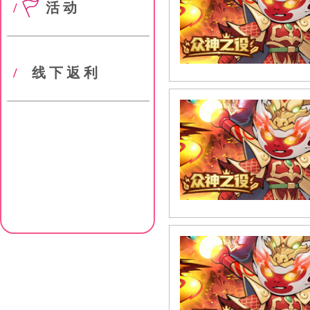
/
活动
/
线下返利