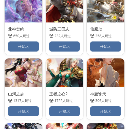
龙神契约
城防三国志
仙魔劫
650人玩过
232人玩过
258人玩过
开始玩
开始玩
开始玩
山河之志
王者之心2
神魔诛天
1317人玩过
1722人玩过
306人玩过
开始玩
开始玩
开始玩