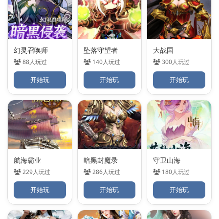
幻灵召唤师
坠落守望者
大战国
88人玩过
140人玩过
300人玩过
开始玩
开始玩
开始玩
航海霸业
暗黑封魔录
守卫山海
229人玩过
286人玩过
180人玩过
开始玩
开始玩
开始玩