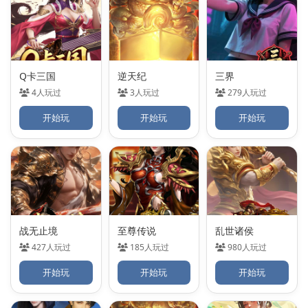
Q卡三国
逆天纪
三界
4人玩过
3人玩过
279人玩过
开始玩
开始玩
开始玩
战无止境
至尊传说
乱世诸侯
427人玩过
185人玩过
980人玩过
开始玩
开始玩
开始玩