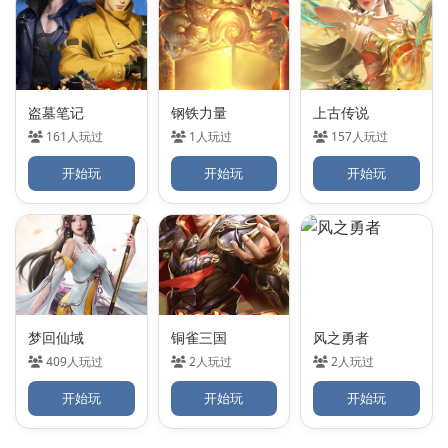
盗墓笔记
钢铁力量
上古传说
161人玩过
1人玩过
157人玩过
开始玩
开始玩
开始玩
梦回仙域
铜雀三国
风之勇者
409人玩过
2人玩过
2人玩过
开始玩
开始玩
开始玩