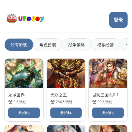
登录
所有游戏
角色扮演
战争策略
模拟经营
休
龙域世界
无双之王1
城防三国志0.1
3人玩过
264人玩过
90人玩过
开始玩
开始玩
开始玩