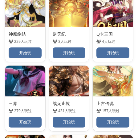
神魔终结
逆天纪
Q卡三国
229人玩过
3人玩过
4人玩过
开始玩
开始玩
开始玩
三界
战无止境
上古传说
279人玩过
431人玩过
157人玩过
开始玩
开始玩
开始玩