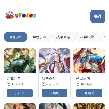
登录
所有游戏
角色扮演
战争策略
模拟经营
休
龙域世界
仙灵修真
萌回三国
33人玩过
26人玩过
46人玩过
开始玩
开始玩
开始玩