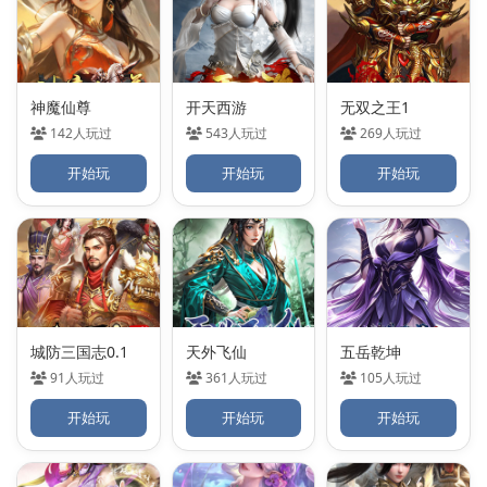
神魔仙尊
开天西游
无双之王1
142人玩过
543人玩过
269人玩过
开始玩
开始玩
开始玩
城防三国志0.1
天外飞仙
五岳乾坤
91人玩过
361人玩过
105人玩过
开始玩
开始玩
开始玩