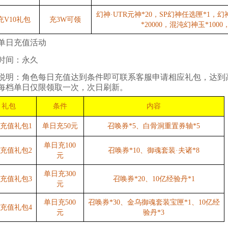
幻神·UTR元神*20，SP幻神任选匣*1，幻
充V10礼包
充3W可领
*20000，混沌幻神玉*1000，
单日充值活动
时间：永久
说明：角色每日充值达到条件即可联系客服申请相应礼包，达到
每档单日仅限领取一次，次日刷新。
礼包
条件
内容
充值礼包1
单日充50元
召唤券*5、白骨洞重置券轴*5
单日充100
充值礼包2
召唤券*10、御魂套装·夫诸*8
元
单日充300
充值礼包3
召唤券*20、10亿经验丹*1
元
单日充500
召唤券*30、金乌御魂套装宝匣*1、10亿经
充值礼包4
元
验丹*3