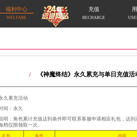
福利中心
充值
WELFARE
RECHARGE
USE
/
《神魔终结》永久累充与单日充值活
永久累充活动
时间：永久
说明：角色累计充值达到条件即可联系客服申请相应礼包，达到
每档仅限领取一次。
礼包
条件
内容