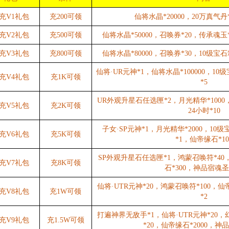
充V1礼包
充200可领
仙将水晶*20000，20万真气丹
充V2礼包
充500可领
仙将水晶*50000，召唤券*20，传承魂玉*
充V3礼包
充800可领
仙将水晶*80000，召唤券*30，10级宝石
仙将·UR元神*1，仙将水晶*100000，10
充V4礼包
充1K可领
*5
UR外观升星石任选匣*2，月光精华*1000
充V5礼包
充2K可领
24小时*10
子女·SP元神*1，月光精华*2000，10
充V6礼包
充5K可领
*1，仙帝缘石*10
SP外观升星石任选匣*1，鸿蒙召唤符*40
充V7礼包
充8K可领
石*300，神品宿魂圣
仙将·UTR元神*20，鸿蒙召唤符*100，
充V8礼包
充1W可领
*2
打遍神界无敌手*1，仙将·UTR元神*20，
充V9礼包
充1.5W可领
*20，仙帝缘石*2000，神