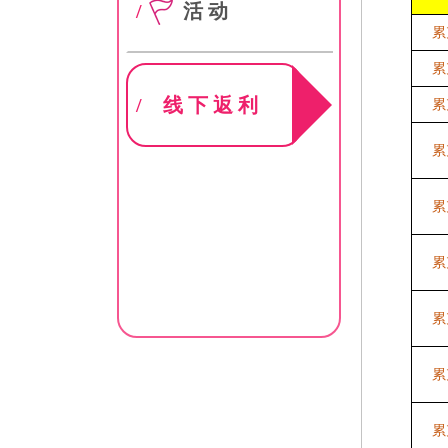
/
活动
累
累
/
线下返利
累
累
累
累
累
累
累