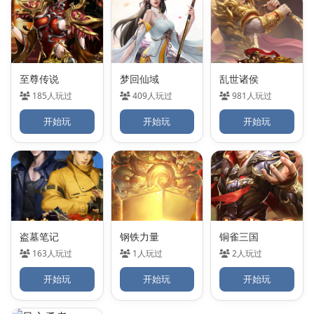
至尊传说
梦回仙域
乱世诸侯
185人玩过
409人玩过
981人玩过
开始玩
开始玩
开始玩
盗墓笔记
钢铁力量
铜雀三国
163人玩过
1人玩过
2人玩过
开始玩
开始玩
开始玩