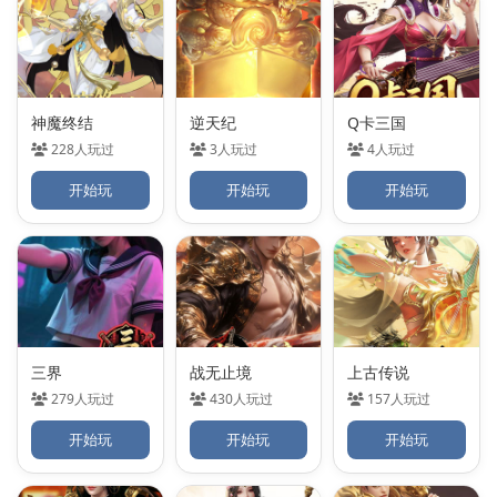
神魔终结
逆天纪
Q卡三国
228人玩过
3人玩过
4人玩过
开始玩
开始玩
开始玩
三界
战无止境
上古传说
279人玩过
430人玩过
157人玩过
开始玩
开始玩
开始玩