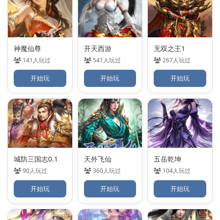
神魔仙尊
开天西游
无双之王1
141人玩过
541人玩过
267人玩过
开始玩
开始玩
开始玩
城防三国志0.1
天外飞仙
五岳乾坤
90人玩过
360人玩过
104人玩过
开始玩
开始玩
开始玩