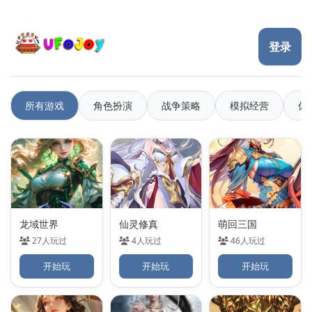
登录
所有游戏
角色扮演
战争策略
模拟经营
休
龙域世界
仙灵修真
萌回三国
27人玩过
4人玩过
46人玩过
开始玩
开始玩
开始玩