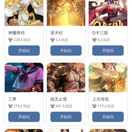
神魔终结
逆天纪
Q卡三国
228人玩过
3人玩过
4人玩过
开始玩
开始玩
开始玩
三界
战无止境
上古传说
279人玩过
431人玩过
157人玩过
开始玩
开始玩
开始玩