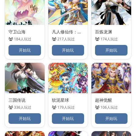
守卫山海
凡人修仙传：星海飞驰
百炼龙渊
184人玩过
217人玩过
174人玩过
开始玩
开始玩
开始玩
三国传说
软泥星球
超神觉醒
336人玩过
179人玩过
106人玩过
开始玩
开始玩
开始玩