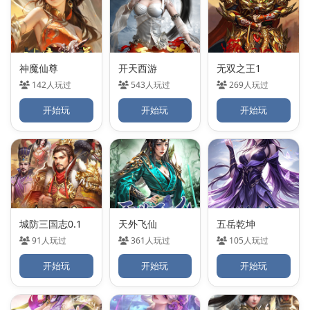
神魔仙尊
开天西游
无双之王1
142人玩过
543人玩过
269人玩过
开始玩
开始玩
开始玩
城防三国志0.1
天外飞仙
五岳乾坤
91人玩过
361人玩过
105人玩过
开始玩
开始玩
开始玩