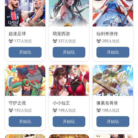
超迷足球
萌宠西游
仙剑奇侠传
177人玩过
337人玩过
289人玩过
开始玩
开始玩
开始玩
守护之境
小小仙王
像素名将录
192人玩过
198人玩过
188人玩过
开始玩
开始玩
开始玩