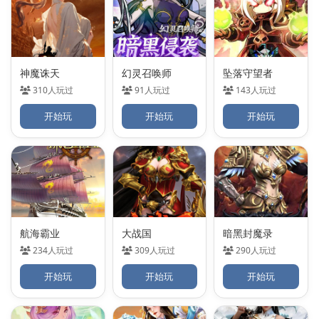
神魔诛天
幻灵召唤师
坠落守望者
310人玩过
91人玩过
143人玩过
开始玩
开始玩
开始玩
航海霸业
大战国
暗黑封魔录
234人玩过
309人玩过
290人玩过
开始玩
开始玩
开始玩