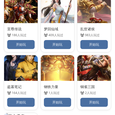
至尊传说
梦回仙域
乱世诸侯
186人玩过
409人玩过
983人玩过
开始玩
开始玩
开始玩
盗墓笔记
钢铁力量
铜雀三国
164人玩过
1人玩过
2人玩过
开始玩
开始玩
开始玩