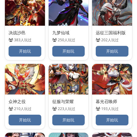
决战沙邑
九梦仙域
远征三国福利版
383人玩过
250人玩过
202人玩过
开始玩
开始玩
开始玩
众神之役
征服与荣耀
暮光召唤师
210人玩过
223人玩过
193人玩过
开始玩
开始玩
开始玩