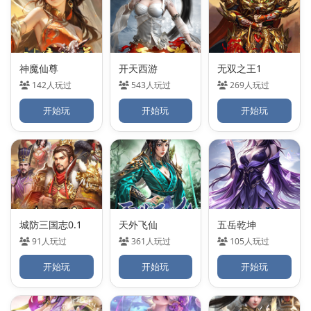
神魔仙尊
开天西游
无双之王1
142人玩过
543人玩过
269人玩过
开始玩
开始玩
开始玩
城防三国志0.1
天外飞仙
五岳乾坤
91人玩过
361人玩过
105人玩过
开始玩
开始玩
开始玩