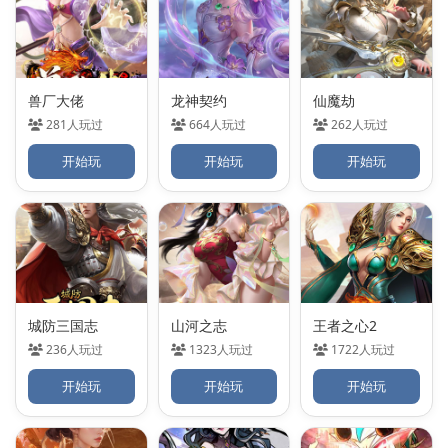
兽厂大佬
龙神契约
仙魔劫
281人玩过
664人玩过
262人玩过
开始玩
开始玩
开始玩
城防三国志
山河之志
王者之心2
236人玩过
1323人玩过
1722人玩过
开始玩
开始玩
开始玩