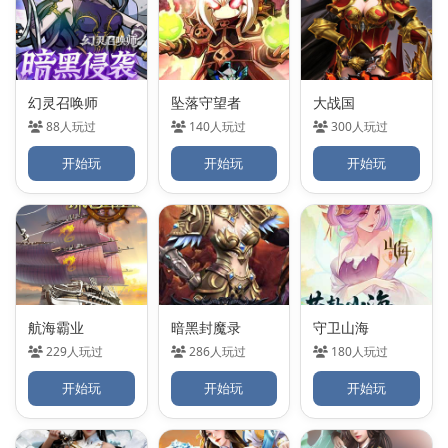
幻灵召唤师
坠落守望者
大战国
88人玩过
140人玩过
300人玩过
开始玩
开始玩
开始玩
航海霸业
暗黑封魔录
守卫山海
229人玩过
286人玩过
180人玩过
开始玩
开始玩
开始玩