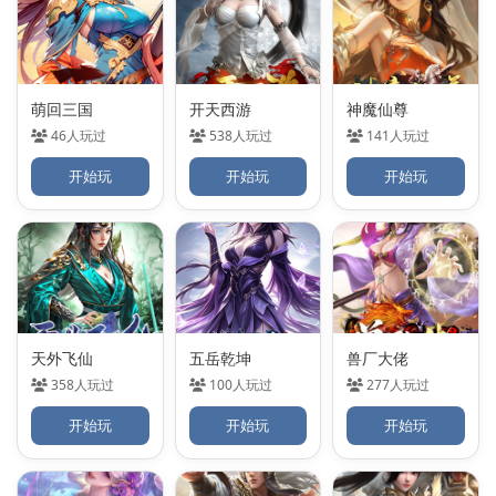
萌回三国
开天西游
神魔仙尊
46人玩过
538人玩过
141人玩过
开始玩
开始玩
开始玩
天外飞仙
五岳乾坤
兽厂大佬
358人玩过
100人玩过
277人玩过
开始玩
开始玩
开始玩