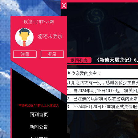
Powered by
X
ufojoy.com
Copyright © 2009 - 2017
欢迎回到37yx网
您还未登录
注册
登录
返回列表
《新倚天屠龙记》6
各位亲爱的少主：
江湖之路终有一别，感谢各位少主自
1、自2024年4月15日10:00起，
2、已注册的玩家将可以在游戏内正
本游戏适合18岁以上玩家进入
3、2024年6月20日10:00将正式关停
回到首页
新闻公告