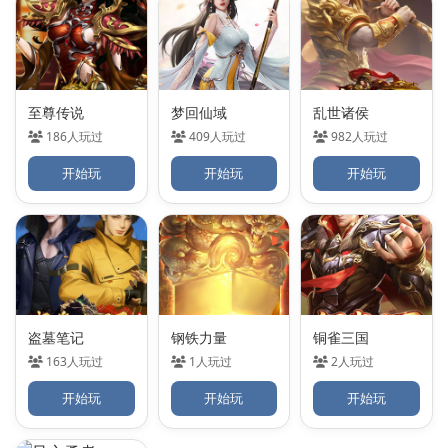
至尊传说
梦回仙域
乱世诸侯
186人玩过
409人玩过
982人玩过
开始玩
开始玩
开始玩
盗墓笔记
钢铁力量
铜雀三国
163人玩过
1人玩过
2人玩过
开始玩
开始玩
开始玩