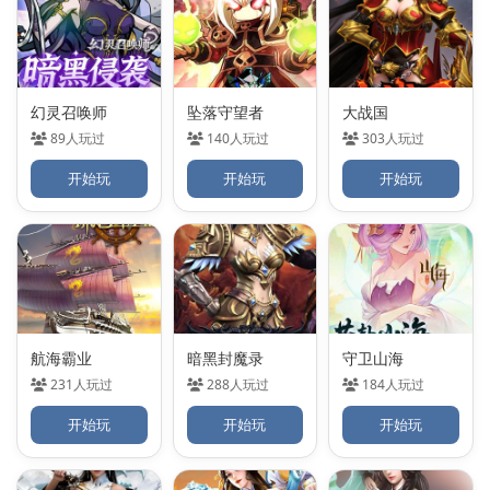
幻灵召唤师
坠落守望者
大战国
89人玩过
140人玩过
303人玩过
开始玩
开始玩
开始玩
航海霸业
暗黑封魔录
守卫山海
231人玩过
288人玩过
184人玩过
开始玩
开始玩
开始玩