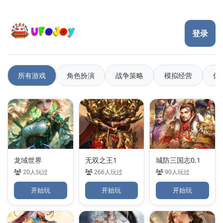
登录
所有游戏
角色扮演
战争策略
模拟经营
休
龙域世界
无双之王1
城防三国志0.1
20人玩过
266人玩过
90人玩过
开始玩
开始玩
开始玩