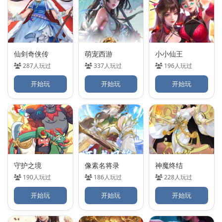
仙剑奇侠传
萌宠西游
小小仙王
287人玩过
337人玩过
196人玩过
开始玩
开始玩
开始玩
守护之境
像素名将录
神魔终结
190人玩过
186人玩过
228人玩过
开始玩
开始玩
开始玩