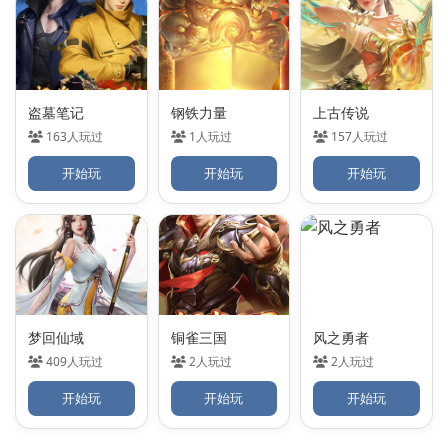
盗墓笔记
钢铁力量
上古传说
163人玩过
1人玩过
157人玩过
开始玩
开始玩
开始玩
梦回仙域
铜雀三国
风之勇者
409人玩过
2人玩过
2人玩过
开始玩
开始玩
开始玩