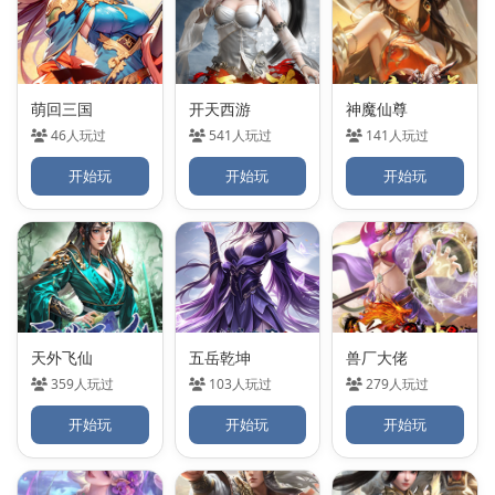
萌回三国
开天西游
神魔仙尊
46人玩过
541人玩过
141人玩过
开始玩
开始玩
开始玩
天外飞仙
五岳乾坤
兽厂大佬
359人玩过
103人玩过
279人玩过
开始玩
开始玩
开始玩