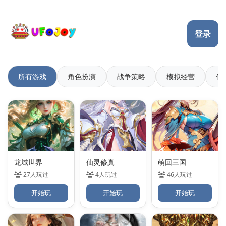
登录
所有游戏
角色扮演
战争策略
模拟经营
休
龙域世界
仙灵修真
萌回三国
27人玩过
4人玩过
46人玩过
开始玩
开始玩
开始玩