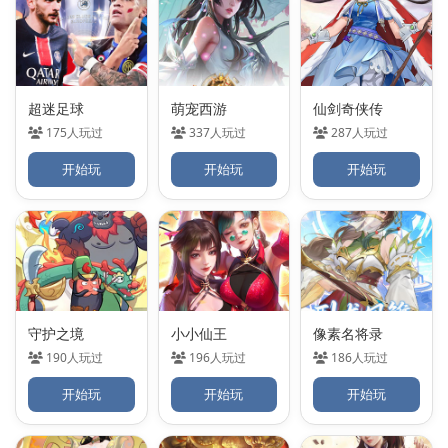
超迷足球
萌宠西游
仙剑奇侠传
175人玩过
337人玩过
287人玩过
开始玩
开始玩
开始玩
守护之境
小小仙王
像素名将录
190人玩过
196人玩过
186人玩过
开始玩
开始玩
开始玩