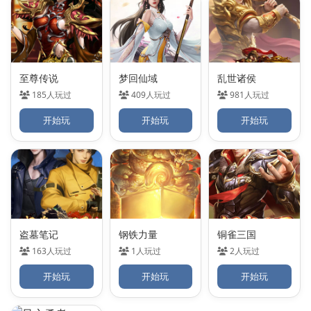
至尊传说
梦回仙域
乱世诸侯
185人玩过
409人玩过
981人玩过
开始玩
开始玩
开始玩
盗墓笔记
钢铁力量
铜雀三国
163人玩过
1人玩过
2人玩过
开始玩
开始玩
开始玩