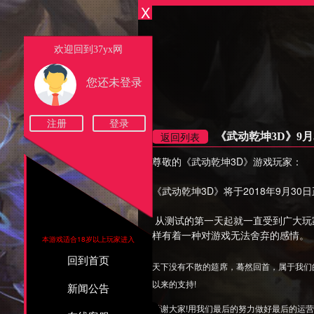
Powered by
X
ufojoy.com
Copyright © 2009 - 2017
欢迎回到37yx网
您还未登录
注册
登录
返回列表
《武动乾坤3D》9月
尊敬的《武动乾坤3D》游戏玩家：
《武动乾坤3D》将于2018年9月
从测试的第一天起就一直受到广大玩
样有着一种对游戏无法舍弃的感情。
本游戏适合18岁以上玩家进入
回到首页
天下没有不散的筵席，蓦然回首，属于我们
以来的支持!
新闻公告
谢谢大家!用我们最后的努力做好最后的运