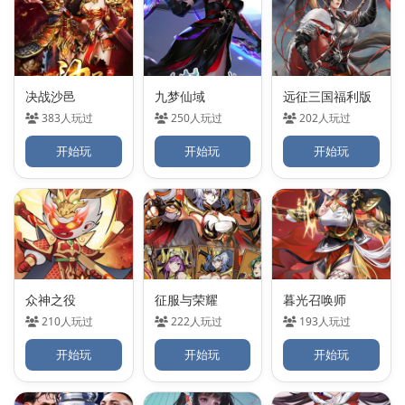
决战沙邑
九梦仙域
远征三国福利版
383人玩过
250人玩过
202人玩过
开始玩
开始玩
开始玩
众神之役
征服与荣耀
暮光召唤师
210人玩过
222人玩过
193人玩过
开始玩
开始玩
开始玩