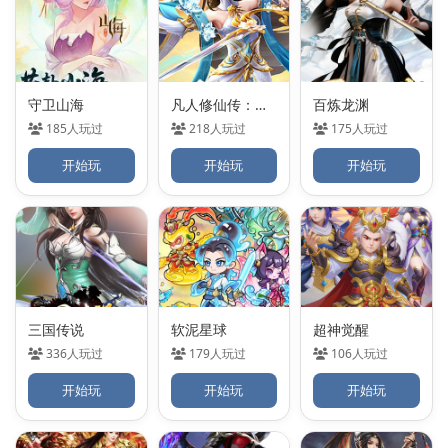
守卫山海
凡人修仙传：星海飞驰
百炼龙渊
185人玩过
218人玩过
175人玩过
开始玩
开始玩
开始玩
三国传说
软泥星球
超神觉醒
336人玩过
179人玩过
106人玩过
开始玩
开始玩
开始玩