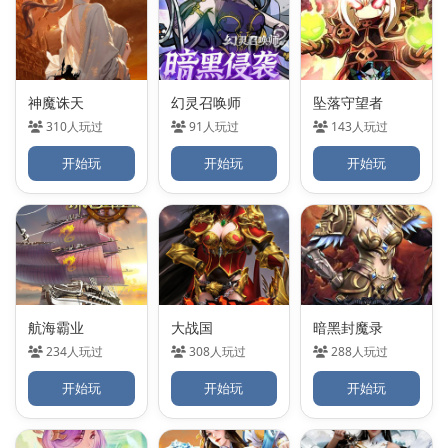
神魔诛天
幻灵召唤师
坠落守望者
310人玩过
91人玩过
143人玩过
开始玩
开始玩
开始玩
航海霸业
大战国
暗黑封魔录
234人玩过
308人玩过
288人玩过
开始玩
开始玩
开始玩