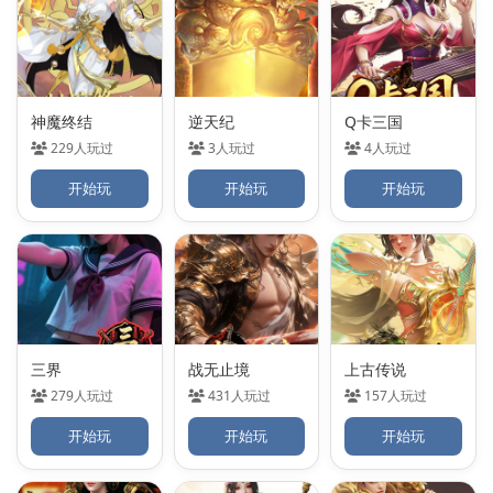
神魔终结
逆天纪
Q卡三国
229人玩过
3人玩过
4人玩过
开始玩
开始玩
开始玩
三界
战无止境
上古传说
279人玩过
431人玩过
157人玩过
开始玩
开始玩
开始玩