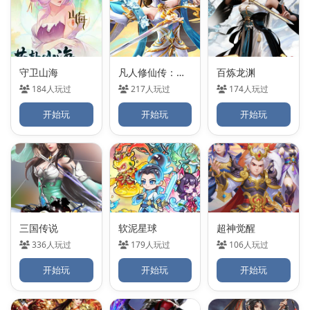
守卫山海
凡人修仙传：星海飞驰
百炼龙渊
184人玩过
217人玩过
174人玩过
开始玩
开始玩
开始玩
三国传说
软泥星球
超神觉醒
336人玩过
179人玩过
106人玩过
开始玩
开始玩
开始玩