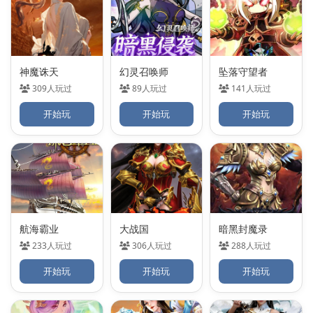
神魔诛天
幻灵召唤师
坠落守望者
309人玩过
89人玩过
141人玩过
开始玩
开始玩
开始玩
航海霸业
大战国
暗黑封魔录
233人玩过
306人玩过
288人玩过
开始玩
开始玩
开始玩