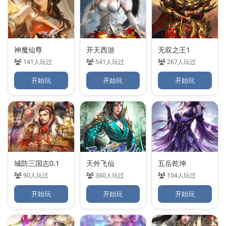
神魔仙尊
开天西游
无双之王1
141人玩过
541人玩过
267人玩过
开始玩
开始玩
开始玩
城防三国志0.1
天外飞仙
五岳乾坤
90人玩过
360人玩过
104人玩过
开始玩
开始玩
开始玩