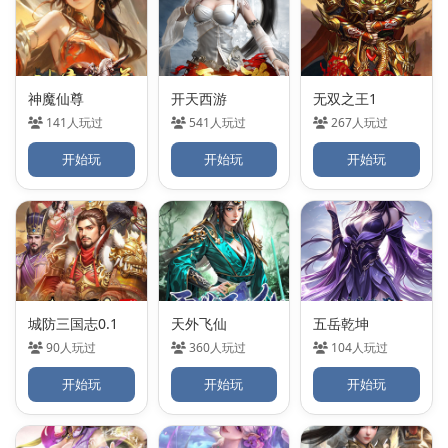
神魔仙尊
开天西游
无双之王1
141人玩过
541人玩过
267人玩过
开始玩
开始玩
开始玩
城防三国志0.1
天外飞仙
五岳乾坤
90人玩过
360人玩过
104人玩过
开始玩
开始玩
开始玩