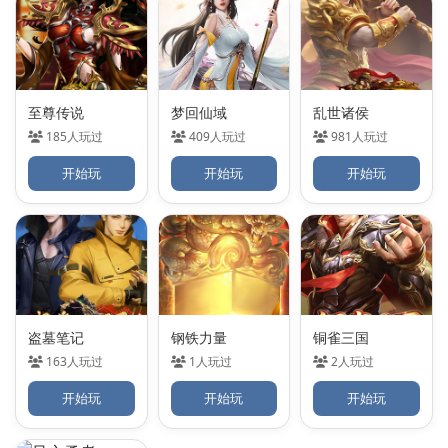
至尊传说
梦回仙域
乱世诸侯
185人玩过
409人玩过
981人玩过
开始玩
开始玩
开始玩
盗墓笔记
钢铁力量
铜雀三国
163人玩过
1人玩过
2人玩过
开始玩
开始玩
开始玩