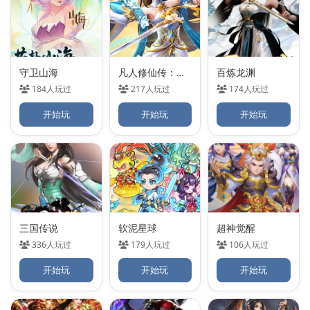
守卫山海
凡人修仙传：星海飞驰
百炼龙渊
184人玩过
217人玩过
174人玩过
开始玩
开始玩
开始玩
三国传说
软泥星球
超神觉醒
336人玩过
179人玩过
106人玩过
开始玩
开始玩
开始玩