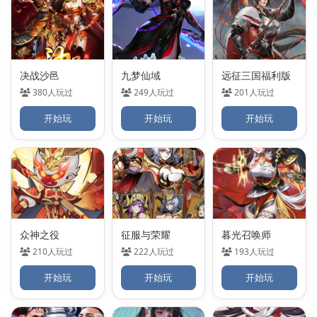
决战沙邑
九梦仙域
远征三国福利版
380人玩过
249人玩过
201人玩过
开始玩
开始玩
开始玩
众神之役
征服与荣耀
暮光召唤师
210人玩过
222人玩过
193人玩过
开始玩
开始玩
开始玩