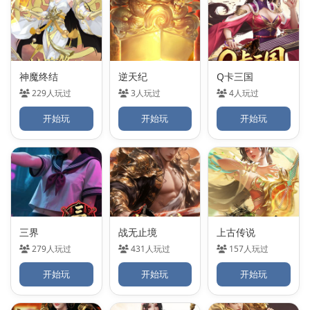
神魔终结
逆天纪
Q卡三国
229人玩过
3人玩过
4人玩过
开始玩
开始玩
开始玩
三界
战无止境
上古传说
279人玩过
431人玩过
157人玩过
开始玩
开始玩
开始玩