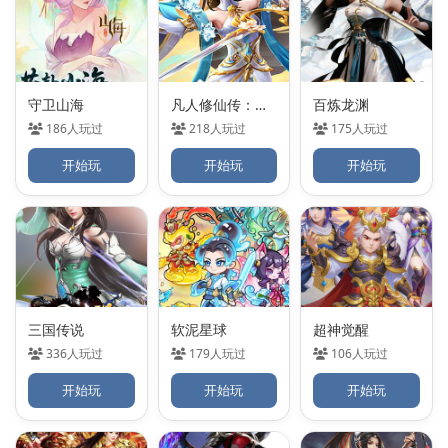
守卫山海
凡人修仙传：星海飞驰
百炼龙渊
186人玩过
218人玩过
175人玩过
开始玩
开始玩
开始玩
三国传说
软泥星球
超神觉醒
336人玩过
179人玩过
106人玩过
开始玩
开始玩
开始玩