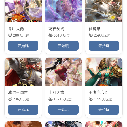
兽厂大佬
龙神契约
仙魔劫
280人玩过
661人玩过
259人玩过
开始玩
开始玩
开始玩
城防三国志
山河之志
王者之心2
236人玩过
1321人玩过
1722人玩过
开始玩
开始玩
开始玩