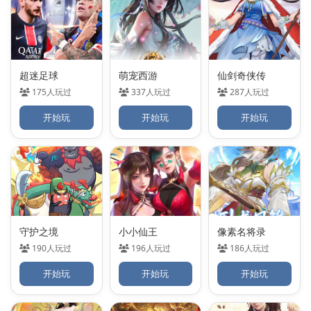
超迷足球
萌宠西游
仙剑奇侠传
175人玩过
337人玩过
287人玩过
开始玩
开始玩
开始玩
守护之境
小小仙王
像素名将录
190人玩过
196人玩过
186人玩过
开始玩
开始玩
开始玩