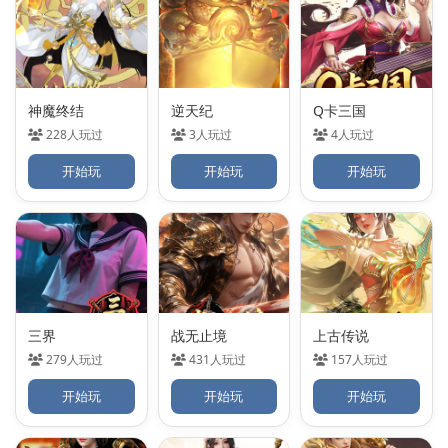
神魔终结
逆天纪
Q卡三国
228人玩过
3人玩过
4人玩过
开始玩
开始玩
开始玩
三界
战无止境
上古传说
279人玩过
431人玩过
157人玩过
开始玩
开始玩
开始玩