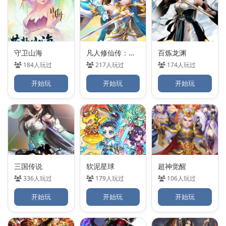
守卫山海
凡人修仙传：星海飞驰
百炼龙渊
184人玩过
217人玩过
174人玩过
开始玩
开始玩
开始玩
三国传说
软泥星球
超神觉醒
336人玩过
179人玩过
106人玩过
开始玩
开始玩
开始玩