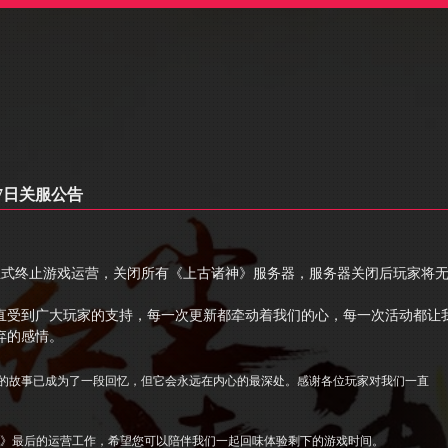
7日关服公告
7日正式终止游戏运营，关闭所有《上古诸神》服务器，服务器关闭后玩家将
直受到广大玩家的支持，每一次更新都牵动着我们的心，每一次活动都让
弃的感情。
的故事已成为了一段回忆，但它会永远在内心的最深处。感谢各位玩家对我们一直
神》最后的运营工作，希望您可以陪伴我们一起回味体验剩下的游戏时间。