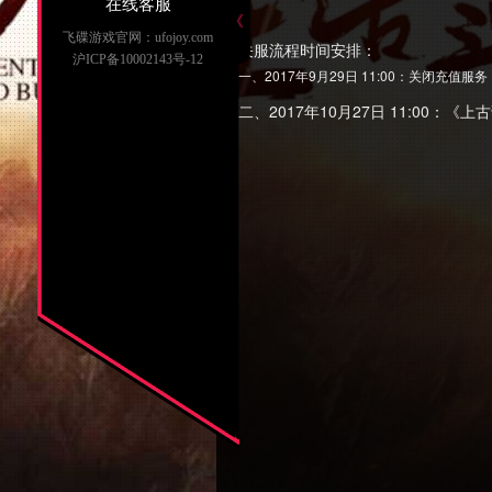
在线客服
《
飞碟游戏官网：ufojoy.com
关服流程时间安排：
沪ICP备10002143号-12
一、2017年9月29日 11:00：关闭
二、2017年10月27日 11:00