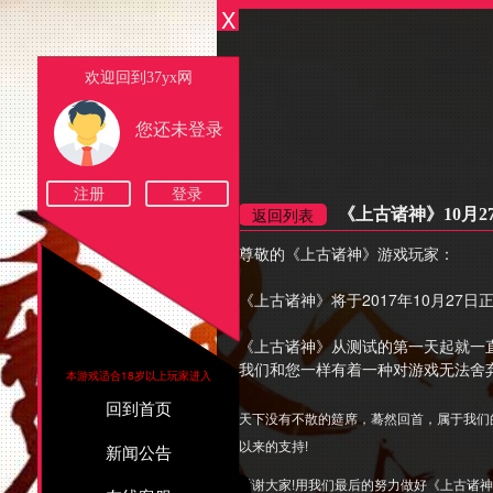
Powered by
X
ufojoy.com
Copyright © 2009 - 2017
欢迎回到37yx网
您还未登录
注册
登录
返回列表
《上古诸神》10月2
尊敬的《上古诸神》游戏玩家：
《上古诸神》将于2017年10月2
《上古诸神》从测试的第一天起就一
我们和您一样有着一种对游戏无法舍
本游戏适合18岁以上玩家进入
回到首页
天下没有不散的筵席，蓦然回首，属于我们
以来的支持!
新闻公告
谢谢大家!用我们最后的努力做好《上古诸