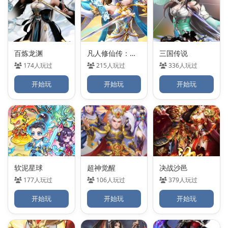
百炼龙渊
凡人修仙传：星海飞驰
三国传说
174人玩过
215人玩过
336人玩过
开始玩
开始玩
开始玩
软泥星球
超神觉醒
决战沙邑
177人玩过
106人玩过
379人玩过
开始玩
开始玩
开始玩