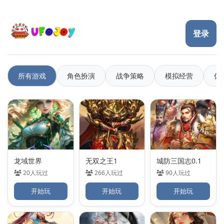
登录
所有游戏
角色扮演
战争策略
模拟经营
休
龙域世界
无双之王1
城防三国志0.1
20人玩过
266人玩过
90人玩过
开始玩
开始玩
开始玩