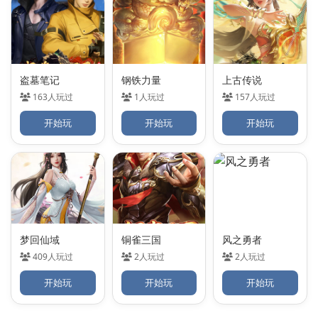
盗墓笔记
钢铁力量
上古传说
163人玩过
1人玩过
157人玩过
开始玩
开始玩
开始玩
梦回仙域
铜雀三国
风之勇者
409人玩过
2人玩过
2人玩过
开始玩
开始玩
开始玩