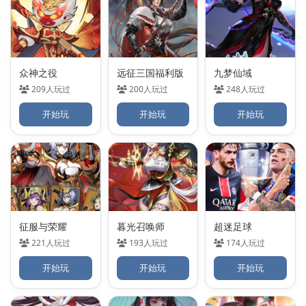
众神之役
远征三国福利版
九梦仙域
209人玩过
200人玩过
248人玩过
开始玩
开始玩
开始玩
征服与荣耀
暮光召唤师
超迷足球
221人玩过
193人玩过
174人玩过
开始玩
开始玩
开始玩