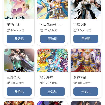
守卫山海
凡人修仙传：星海飞驰
百炼龙渊
184人玩过
217人玩过
174人玩过
开始玩
开始玩
开始玩
三国传说
软泥星球
超神觉醒
336人玩过
179人玩过
106人玩过
开始玩
开始玩
开始玩