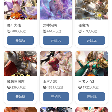
兽厂大佬
龙神契约
仙魔劫
280人玩过
661人玩过
259人玩过
开始玩
开始玩
开始玩
城防三国志
山河之志
王者之心2
236人玩过
1321人玩过
1722人玩过
开始玩
开始玩
开始玩