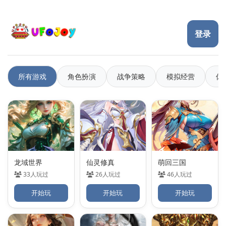
登录
所有游戏
角色扮演
战争策略
模拟经营
休
龙域世界
仙灵修真
萌回三国
33人玩过
26人玩过
46人玩过
开始玩
开始玩
开始玩