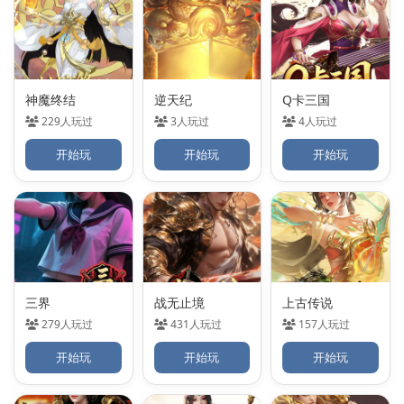
神魔终结
逆天纪
Q卡三国
229人玩过
3人玩过
4人玩过
开始玩
开始玩
开始玩
三界
战无止境
上古传说
279人玩过
431人玩过
157人玩过
开始玩
开始玩
开始玩