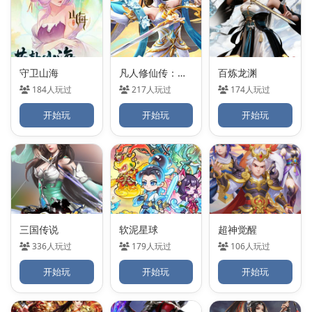
守卫山海
凡人修仙传：星海飞驰
百炼龙渊
184人玩过
217人玩过
174人玩过
开始玩
开始玩
开始玩
三国传说
软泥星球
超神觉醒
336人玩过
179人玩过
106人玩过
开始玩
开始玩
开始玩