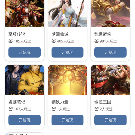
至尊传说
梦回仙域
乱世诸侯
185人玩过
409人玩过
981人玩过
开始玩
开始玩
开始玩
盗墓笔记
钢铁力量
铜雀三国
163人玩过
1人玩过
2人玩过
开始玩
开始玩
开始玩