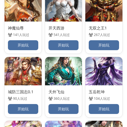
神魔仙尊
开天西游
无双之王1
141人玩过
541人玩过
267人玩过
开始玩
开始玩
开始玩
城防三国志0.1
天外飞仙
五岳乾坤
90人玩过
360人玩过
104人玩过
开始玩
开始玩
开始玩