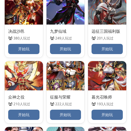
决战沙邑
九梦仙域
远征三国福利版
380人玩过
249人玩过
201人玩过
开始玩
开始玩
开始玩
众神之役
征服与荣耀
暮光召唤师
210人玩过
222人玩过
193人玩过
开始玩
开始玩
开始玩