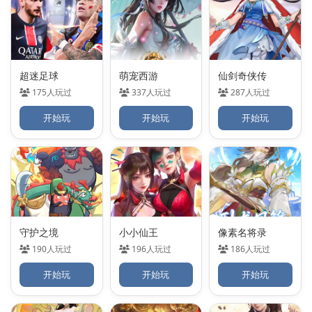
超迷足球
萌宠西游
仙剑奇侠传
175人玩过
337人玩过
287人玩过
开始玩
开始玩
开始玩
守护之境
小小仙王
像素名将录
190人玩过
196人玩过
186人玩过
开始玩
开始玩
开始玩