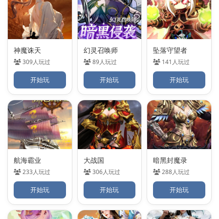
神魔诛天
幻灵召唤师
坠落守望者
309人玩过
89人玩过
141人玩过
开始玩
开始玩
开始玩
航海霸业
大战国
暗黑封魔录
233人玩过
306人玩过
288人玩过
开始玩
开始玩
开始玩