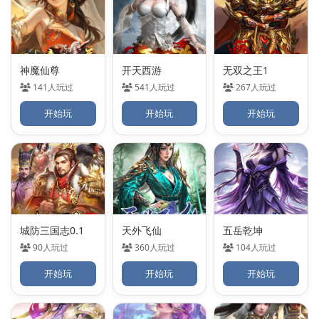
神魔仙尊
开天西游
无双之王1
141人玩过
541人玩过
267人玩过
开始玩
开始玩
开始玩
城防三国志0.1
天外飞仙
五岳乾坤
90人玩过
360人玩过
104人玩过
开始玩
开始玩
开始玩