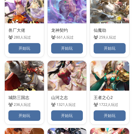
兽厂大佬
龙神契约
仙魔劫
280人玩过
661人玩过
259人玩过
开始玩
开始玩
开始玩
城防三国志
山河之志
王者之心2
236人玩过
1321人玩过
1722人玩过
开始玩
开始玩
开始玩