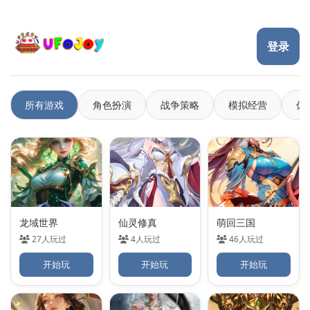
登录
所有游戏
角色扮演
战争策略
模拟经营
休
龙域世界
仙灵修真
萌回三国
27人玩过
4人玩过
46人玩过
开始玩
开始玩
开始玩