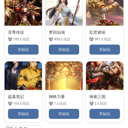
至尊传说
梦回仙域
乱世诸侯
185人玩过
409人玩过
981人玩过
开始玩
开始玩
开始玩
盗墓笔记
钢铁力量
铜雀三国
163人玩过
1人玩过
2人玩过
开始玩
开始玩
开始玩