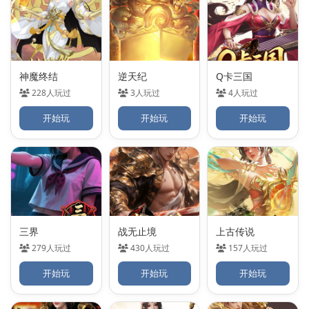
神魔终结
逆天纪
Q卡三国
228人玩过
3人玩过
4人玩过
开始玩
开始玩
开始玩
三界
战无止境
上古传说
279人玩过
430人玩过
157人玩过
开始玩
开始玩
开始玩