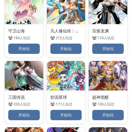
守卫山海
凡人修仙传：星海飞驰
百炼龙渊
184人玩过
215人玩过
174人玩过
开始玩
开始玩
开始玩
三国传说
软泥星球
超神觉醒
336人玩过
177人玩过
106人玩过
开始玩
开始玩
开始玩