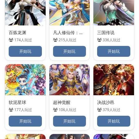
百炼龙渊
凡人修仙传：星海飞驰
三国传说
174人玩过
215人玩过
336人玩过
开始玩
开始玩
开始玩
软泥星球
超神觉醒
决战沙邑
177人玩过
106人玩过
379人玩过
开始玩
开始玩
开始玩