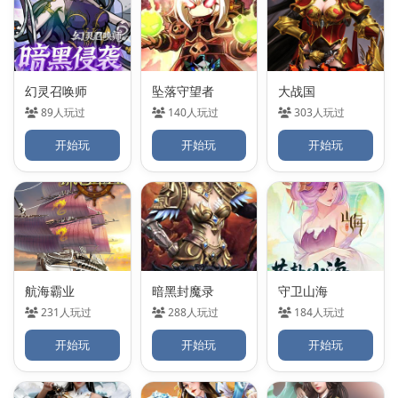
幻灵召唤师
坠落守望者
大战国
89人玩过
140人玩过
303人玩过
开始玩
开始玩
开始玩
航海霸业
暗黑封魔录
守卫山海
231人玩过
288人玩过
184人玩过
开始玩
开始玩
开始玩