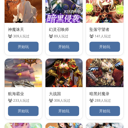
神魔诛天
幻灵召唤师
坠落守望者
309人玩过
89人玩过
141人玩过
开始玩
开始玩
开始玩
航海霸业
大战国
暗黑封魔录
233人玩过
306人玩过
288人玩过
开始玩
开始玩
开始玩