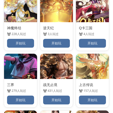
神魔终结
逆天纪
Q卡三国
228人玩过
3人玩过
4人玩过
开始玩
开始玩
开始玩
三界
战无止境
上古传说
279人玩过
431人玩过
157人玩过
开始玩
开始玩
开始玩