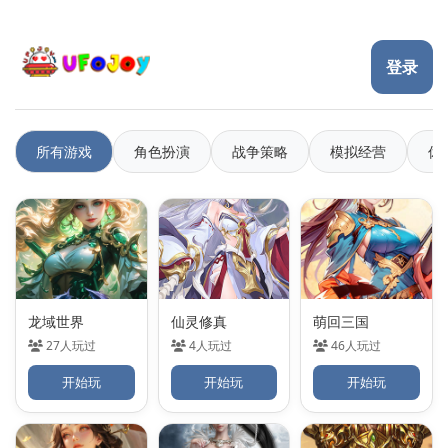
登录
所有游戏
角色扮演
战争策略
模拟经营
休
龙域世界
仙灵修真
萌回三国
27人玩过
4人玩过
46人玩过
开始玩
开始玩
开始玩