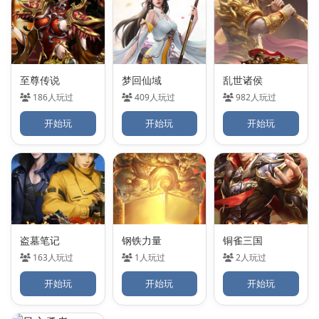
至尊传说
梦回仙域
乱世诸侯
186人玩过
409人玩过
982人玩过
开始玩
开始玩
开始玩
盗墓笔记
钢铁力量
铜雀三国
163人玩过
1人玩过
2人玩过
开始玩
开始玩
开始玩