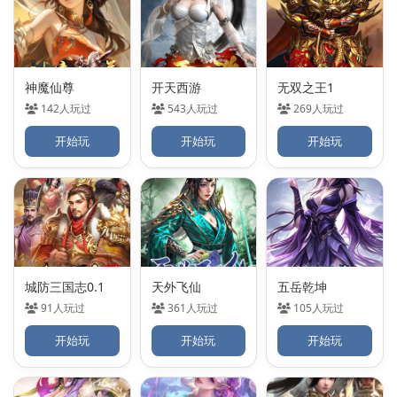
神魔仙尊
开天西游
无双之王1
142人玩过
543人玩过
269人玩过
开始玩
开始玩
开始玩
城防三国志0.1
天外飞仙
五岳乾坤
91人玩过
361人玩过
105人玩过
开始玩
开始玩
开始玩