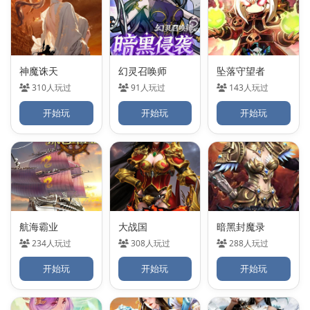
神魔诛天
幻灵召唤师
坠落守望者
310人玩过
91人玩过
143人玩过
开始玩
开始玩
开始玩
航海霸业
大战国
暗黑封魔录
234人玩过
308人玩过
288人玩过
开始玩
开始玩
开始玩