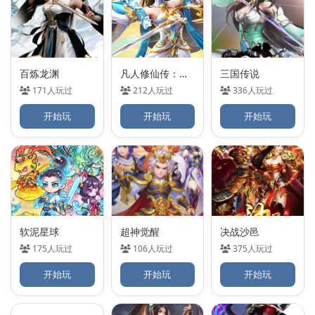
百炼龙渊
凡人修仙传：星海飞驰
三国传说
171人玩过
212人玩过
336人玩过
开始玩
开始玩
开始玩
软泥星球
超神觉醒
决战沙邑
175人玩过
106人玩过
375人玩过
开始玩
开始玩
开始玩