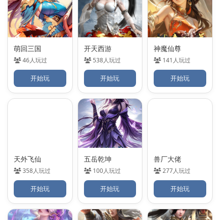
萌回三国
开天西游
神魔仙尊
46人玩过
538人玩过
141人玩过
开始玩
开始玩
开始玩
天外飞仙
五岳乾坤
兽厂大佬
358人玩过
100人玩过
277人玩过
开始玩
开始玩
开始玩