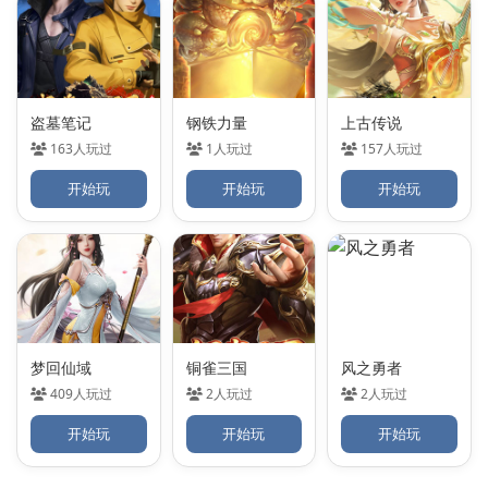
盗墓笔记
钢铁力量
上古传说
163人玩过
1人玩过
157人玩过
开始玩
开始玩
开始玩
梦回仙域
铜雀三国
风之勇者
409人玩过
2人玩过
2人玩过
开始玩
开始玩
开始玩