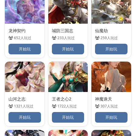
龙神契约
城防三国志
仙魔劫
652人玩过
233人玩过
259人玩过
开始玩
开始玩
开始玩
山河之志
王者之心2
神魔诛天
1321人玩过
1722人玩过
307人玩过
开始玩
开始玩
开始玩